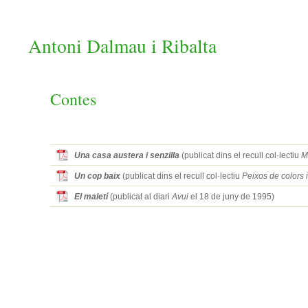
Antoni Dalmau i Ribalta
Contes
Una casa austera i senzilla
(publicat dins el recull col·lectiu
M
Un cop baix
(publicat dins el recull col·lectiu
Peixos de colors i
El maletí
(publicat al diari
Avui
el 18 de juny de 1995)