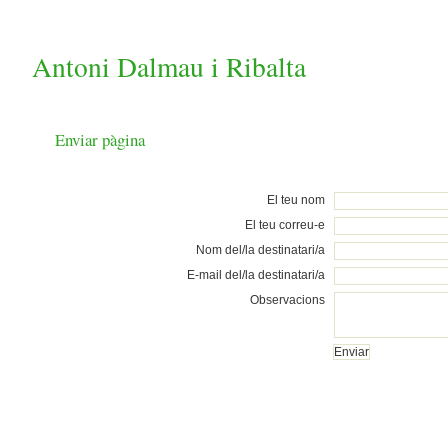
Antoni Dalmau i Ribalta
Enviar pàgina
El teu nom
El teu correu-e
Nom del/la destinatari/a
E-mail del/la destinatari/a
Observacions