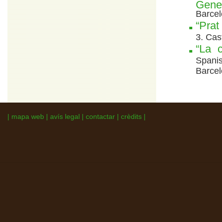
Gener
Barcel
“Prat
3. Cas
“La c
Spani
Barcel
|
mapa web
|
avís legal
|
contactar
|
crèdits
|