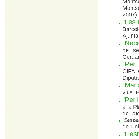
Monts
Montse
2007).
“Les 
Barcel
Ajunta
“Nece
de se
Cerdan
“Per 
CIFA [
Diputa
“Mari
vius. 
“Per 
a la P
de l'a
[Sense
de Llo
“L'es