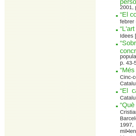
perso
2001, 
“El c
febrer
“L'ar
Idees 
“Sobr
conc
popula
p. 43-
“Més 
Cinc-
Catalu
“El c
Catalu
“Què 
Cristi
Barce
1997, 
mil•le