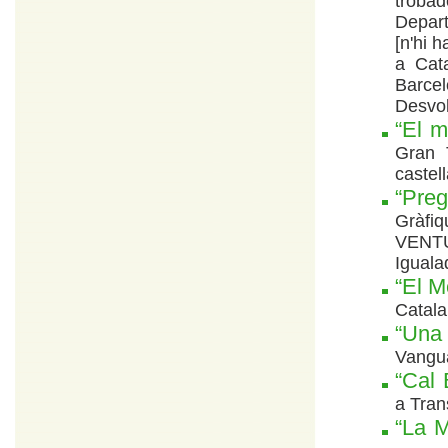
trobad
Depart
[n'hi 
a Cata
Barce
Desvol
“El m
Gran 
castel
“Pre
Gràfi
VENTU
Iguala
“El M
Catala
“Una
Vangua
“Cal 
a Tran
“La M