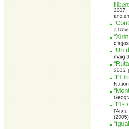
llibert
2007, 
anoien
“Cont
a Revi
“Xiri
d'agos
“Un 
maig d
“Ruta
2006, 
“El t
Nation
“Mont
Geogra
“Els 
l'Arxi
(2005)
“Igua