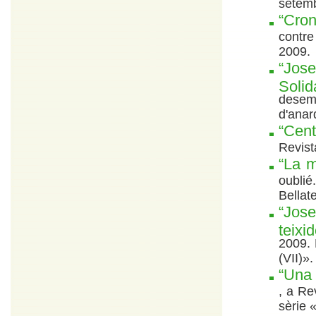
setemb
“Cron
contre 
2009.
“Jose
Soli
desem
d'anarq
“Cen
Revist
“La m
oublié
Bellat
“Jose
teixid
2009. 
(VII)».
“Una 
, a Re
sèrie 