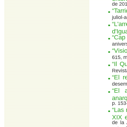
de 201
“Tarr
juliol
“L'ar
d'Igu
“Cap
aniver
“Visi
615, m
“Il Q
Revist
“El r
desemb
“El 
anarq
p. 153
“Las 
XIX 
de la