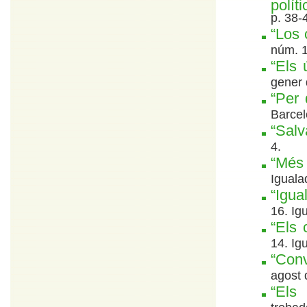
políti
p. 38-
“Los 
núm. 1
“Els 
gener 
“Per 
Barcel
“Salv
4.
“Més
Iguala
“Igua
16. Ig
“Els 
14. Ig
“Conv
agost 
“Els