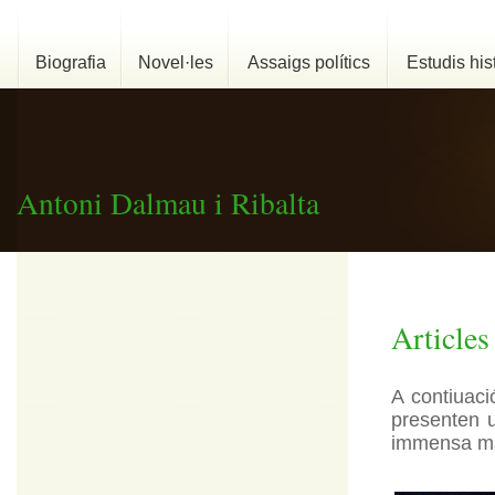
Biografia
Novel·les
Assaigs polítics
Estudis his
Antoni Dalmau i Ribalta
Articles
A contiuaci
presenten u
immensa maj