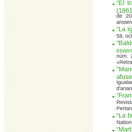
“El t
(1861
de 20
anoien
“La I
58, oc
“Bald
inven
núm. 2
«Retra
"Man
afuse
Igual
d'anarq
“Fran
Revist
Pertan
“La b
Nation
“Mart