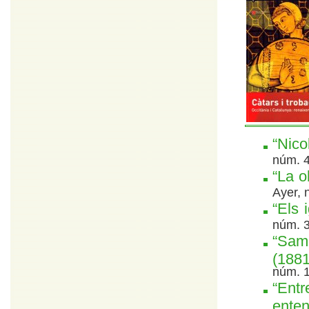
“Nico
núm. 4
“La o
Ayer, 
“Els 
núm. 3
“Samu
(1881
núm. 1
“Entr
enten