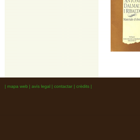
|
mapa web
|
avís legal
|
contactar
|
crèdits
|