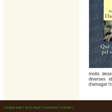
molts dese
diverses i
d'amagar l'
|
mapa web
|
avís legal
|
contactar
|
crèdits
|