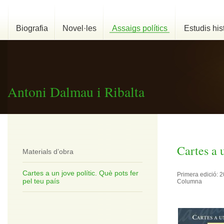
Biografia
Novel·les
Assaigs polítics
Estudis his
Antoni Dalmau i Ribalta
Cartes a u
Materials d’obra
Cartes a un jove polític. Què pots fer
Primera edició: 
pel teu país
Columna